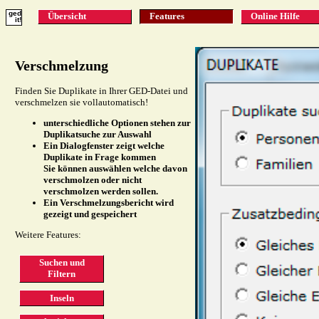
ged
Übersicht
Features
Online Hilfe
it!
Verschmelzung
Finden Sie Duplikate in Ihrer GED-Datei und
verschmelzen sie vollautomatisch!
unterschiedliche Optionen stehen zur
Duplikatsuche zur Auswahl
Ein Dialogfenster zeigt welche
Duplikate in Frage kommen
Sie können auswählen welche davon
verschmolzen oder nicht
verschmolzen werden sollen.
Ein Verschmelzungsbericht wird
gezeigt und gespeichert
Weitere Features:
Suchen und
Filtern
Inseln